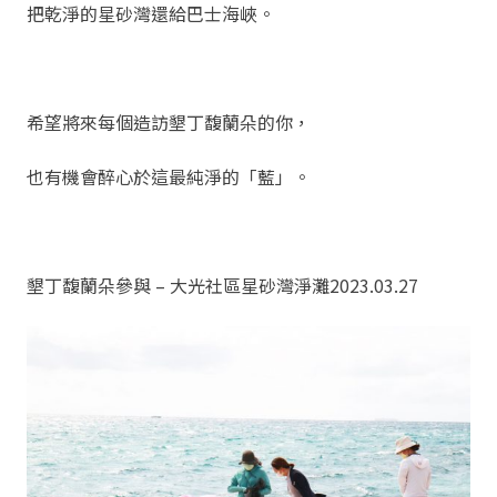
把乾淨的星砂灣還給巴士海峽。
希望將來每個造訪墾丁馥蘭朵的你，
也有機會醉心於這最純淨的「藍」。
墾丁馥蘭朵參與 – 大光社區星砂灣淨灘2023.03.27