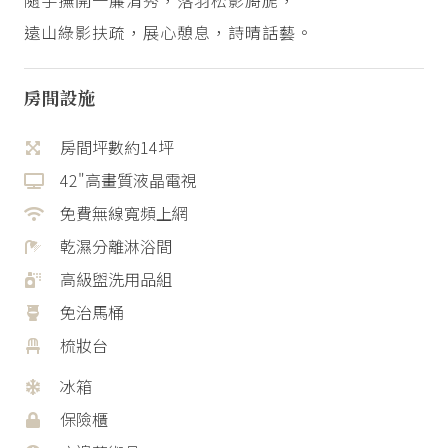
隨手撫開一簾清秀，落羽松影旖旎，
遠山綠影扶疏，展心憩息，詩晴話藝。
房間設施
房間坪數約14坪
42"高畫質液晶電視
免費無線寬頻上網
乾濕分離淋浴間
高級盥洗用品組
免治馬桶
梳妝台
冰箱
保險櫃