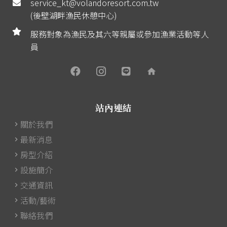
service_kt@volandoresort.com.tw
(後壁湖畔漁民休憩中心)
服務對象為漁民及其六等親屬或參加漁業活動等人
員
home
站內連結
關於我們
最新消息
房型介紹
設施簡介
交通資訊
活動/藝術
聯絡我們