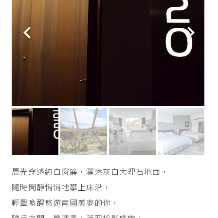
晨光穿透純白窗簾，灑落灰白大理石地面，
隨時間靜悄悄地攀上床沿，
輕聲喚醒悠遊南國美夢的你，