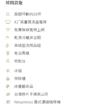
房間設施
房間坪數約38坪
42"高畫質液晶電視
免費無線寬頻上網
乾濕分離淋浴間
高級盥洗用品組
免治馬桶
梳妝台
冰箱
保險櫃
床邊藝術品
台灣原片手摘高山茶
Nespresso 義式濃縮咖啡機