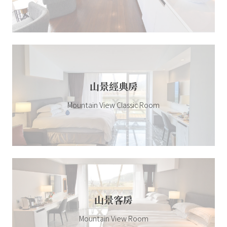
山景經典房
Mountain View Classic Room
山景客房
Mountain View Room