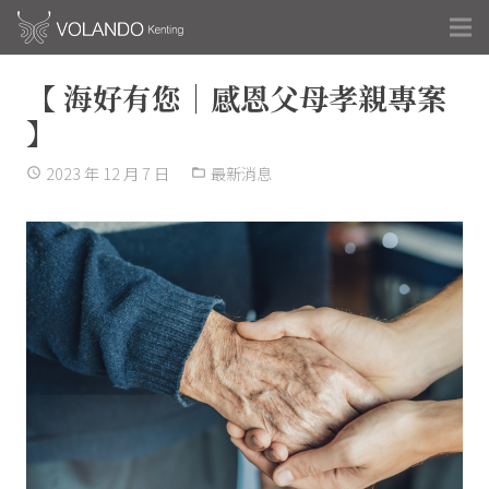
【 海好有您｜感恩父母孝親專案
】
2023 年 12 月 7 日
最新消息
access_time
folder_open