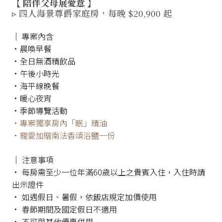
【 陪伴父母展愛意 】
▹ 四人海景尊爵家庭房，每晚 $20,900 起
│ 專案內含
•晨喚早餐
•全日無酒精飲品
•午後小時光
•海平線晚餐
•暖心夜宵
•季節導覽活動
•專案獨享房內「眠」精油
•寵愛加贈南法香頌浴鹽一份
│ 注意事項
• 每房需至少一位年滿60歲以上之貴賓入住，入住時請
出示證件
• 如遇假日、暑假，依飯店規定加價使用
• 春節期間及國定假日不適用
• 不可與其他優惠併用