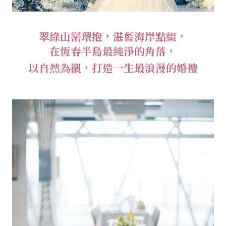
翠綠山巒環抱，湛藍海岸點綴，
在恆春半島最純淨的角落，
以自然為襯，打造一生最浪漫的婚禮