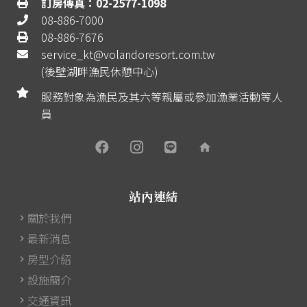
訂房傳真：02-2577-1098
08-886-7000
08-886-7676
service_kt@volandoresort.com.tw
(後壁湖畔漁民休憩中心)
服務對象為漁民及其六等親屬或參加漁業活動等人
員
home
站內連結
關於我們
最新消息
房型介紹
設施簡介
交通資訊