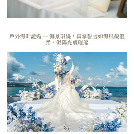
戶外海畔證婚 — 海景環繞，真摯誓言如海風般溫
柔，似陽光般璀璨
│