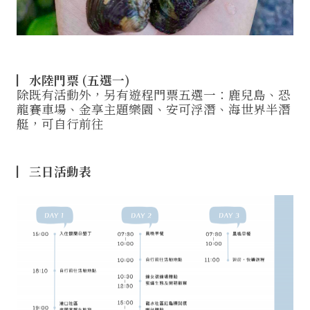
▏水陸門票 (五選一)
除既有活動外，另有遊程門票五選一：鹿兒島、恐
龍賽車場、金享主題樂園、安可浮潛、海世界半潛
艇，可自行前往
▏三日活動表