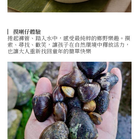
▏摸喇仔體驗
捲起褲管、踏入水中，感受最純粹的鄉野樂趣。摸
索、尋找、歡笑，讓孩子在自然環境中釋放活力，
也讓大人重新找回童年的簡單快樂