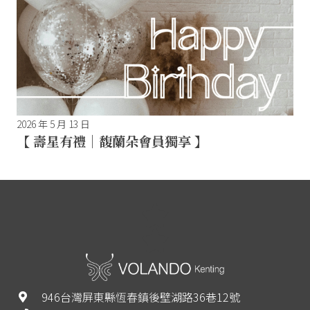
2026 年 5 月 13 日
【 壽星有禮｜馥蘭朵會員獨享 】
946台灣屏東縣恆春鎮後壁湖路36巷12號