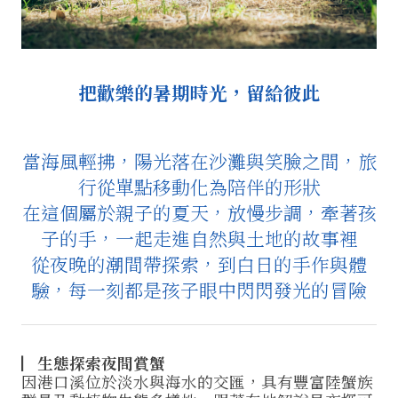
把歡樂的暑期時光，留給彼此
當海風輕拂，陽光落在沙灘與笑臉之間，旅
行從單點移動化為陪伴的形狀
在這個屬於親子的夏天，放慢步調，牽著孩
子的手，一起走進自然與土地的故事裡
從夜晚的潮間帶探索，到白日的手作與體
驗，每一刻都是孩子眼中閃閃發光的冒險
▏生態探索夜間賞蟹
因港口溪位於淡水與海水的交匯，具有豐富陸蟹族