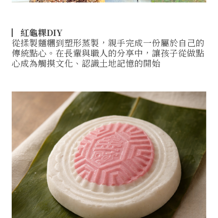
▏紅龜粿DIY
從揉製麵糰到塑形蒸製，親手完成一份屬於自己的
傳統點心。在長輩與職人的分享中，讓孩子從做點
心成為觸摸文化、認識土地記憶的開始