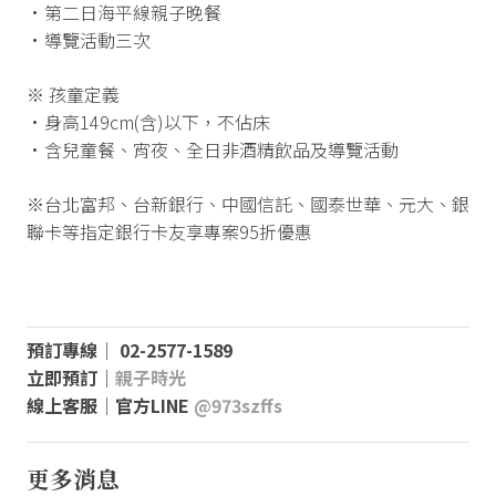
•第二日海平線親子晚餐
•導覽活動三次
※ 孩童定義
•身高149cm(含)以下，不佔床
•含兒童餐、宵夜、全日非酒精飲品及導覽活動
※台北富邦、台新銀行、中國信託、國泰世華、元大、銀
聯卡等指定銀行卡友享專案95折優惠
預訂專線│ 02-2577-1589
立即預訂│
親子時光
線上客服│官方LINE
@973szffs
更多消息