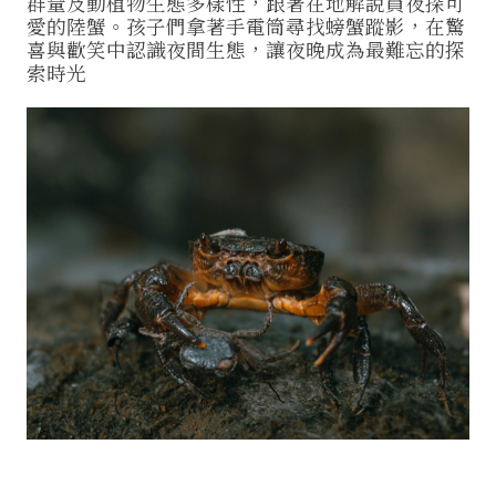
群量及動植物生態多樣性，跟著在地解說員夜探可
愛的陸蟹。孩子們拿著手電筒尋找螃蟹蹤影，在驚
喜與歡笑中認識夜間生態，讓夜晚成為最難忘的探
索時光