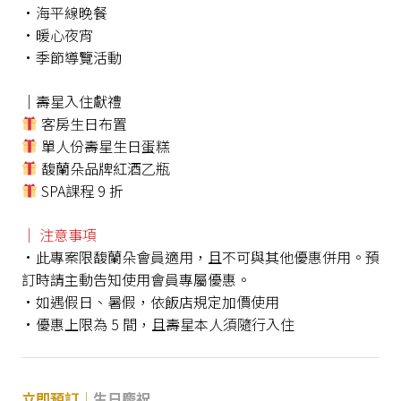
•海平線晚餐
•暖心夜宵
•季節導覽活動
│壽星入住獻禮
客房生日布置
單人份壽星生日蛋糕
馥蘭朵品牌紅酒乙瓶
SPA課程 9 折
│ 注意事項
•此專案限馥蘭朵會員適用，且不可與其他優惠併用。預
訂時請主動告知使用會員專屬優惠。
•如遇假日、暑假，依飯店規定加價使用
•優惠上限為 5 間，且壽星本人須隨行入住
立即預訂│
生日慶祝