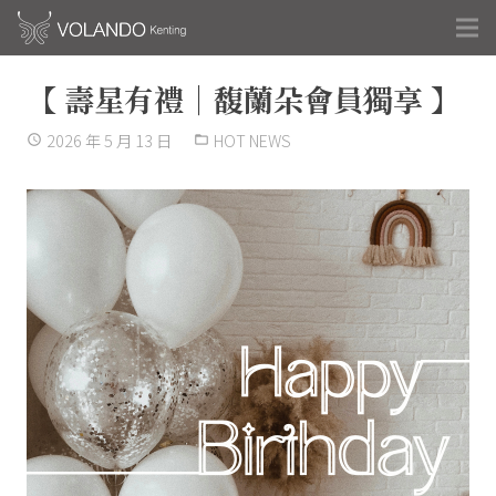
【 壽星有禮｜馥蘭朵會員獨享 】
2026 年 5 月 13 日
HOT NEWS
access_time
folder_open