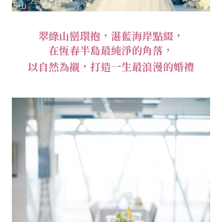
翠綠山巒環抱，湛藍海岸點綴，
在恆春半島最純淨的角落，
以自然為襯，打造一生最浪漫的婚禮