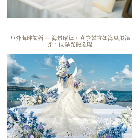
戶外海畔證婚 — 海景環繞，真摯誓言如海風般溫
柔，似陽光般璀璨
│