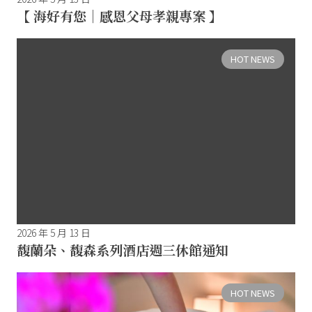
【 海好有您｜感恩父母孝親專案 】
HOT NEWS
2026 年 5 月 13 日
馥蘭朵、馥森系列酒店週三休館通知
HOT NEWS