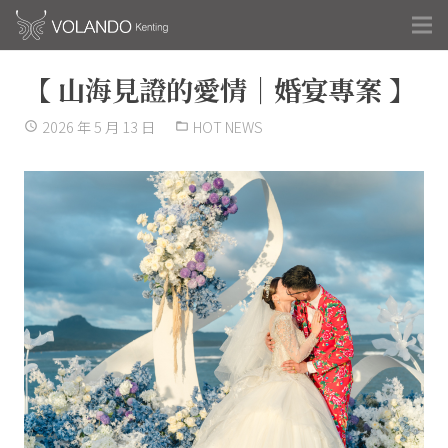
【 山海見證的愛情｜婚宴專案 】
2026 年 5 月 13 日
HOT NEWS
access_time
folder_open