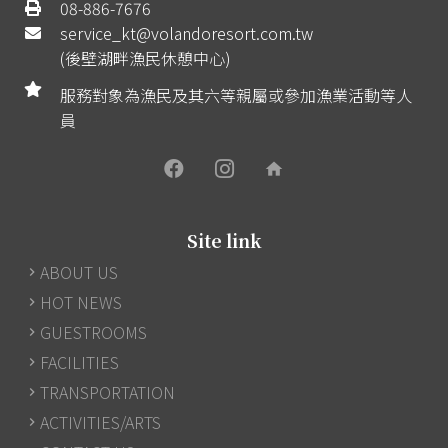
08-886-7676
service_kt@volandoresort.com.tw
(後壁湖畔漁民休憩中心)
服務對象為漁民及其六等親屬或參加漁業活動等人
員
home
Site link
ABOUT US
HOT NEWS
GUESTROOMS
FACILITIES
TRANSPORTATION
ACTIVITIES/ARTS