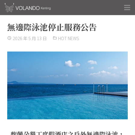
無邊際泳池停止服務公告
2026 年 5 月 13 日
HOT NEWS
access_time
folder_open
馥蘭朵墾丁度假酒店之戶外無邊際泳池，