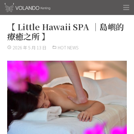
【 Little Hawaii SPA ｜島嶼的
療癒之所 】
2026 年 5 月 13 日
HOT NEWS
access_time
folder_open